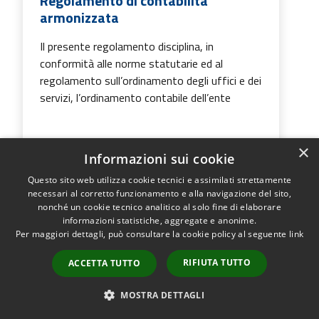
Regolamento di contabilità
armonizzata
Il presente regolamento disciplina, in
conformità alle norme statutarie ed al
regolamento sull’ordinamento degli uffici e dei
servizi, l’ordinamento contabile dell’ente
×
Informazioni sui cookie
VAI ALLA PAGINA
Questo sito web utilizza cookie tecnici e assimilati strettamente
necessari al corretto funzionamento e alla navigazione del sito,
nonché un cookie tecnico analitico al solo fine di elaborare
informazioni statistiche, aggregate e anonime.
Per maggiori dettagli, può consultare la cookie policy al seguente
link
Regolamento disciplinante il
rilascio del permesso agli esercenti
RIFIUTA TUTTO
ACCETTA TUTTO
la professione sanitaria
MOSTRA DETTAGLI
Il permesso viene rilasciato ai medici di base,