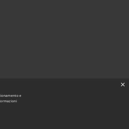
×
nzionamento e
nformazioni
Municipium
Accesso
e di Termini Imerese • Powered by
•