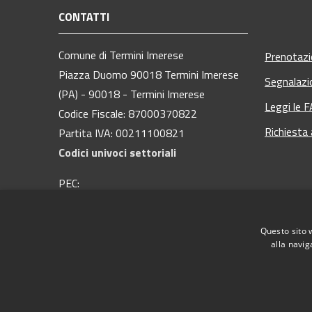
CONTATTI
Comune di Termini Imerese
Prenotaz
Piazza Duomo 90018 Termini Imerese
Segnalazi
(PA) - 90018 - Termini Imerese
Leggi le 
Codice Fiscale: 87000370822
Richiesta
Partita IVA: 00211100821
Codici univoci settoriali
PEC:
protocollo@pec.comuneterminiimerese.pa.it
Centralino Unico: 09181 28 111
Questo sito 
alla navig
RSS
Accessibilità
Privacy
Cookie
Mappa del