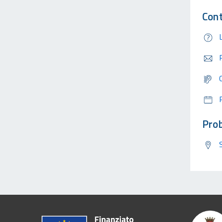
Cont
Prob