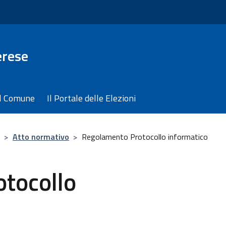
erese
il Comune
Il Portale delle Elezioni
>
Atto normativo
>
Regolamento Protocollo informatico
tocollo