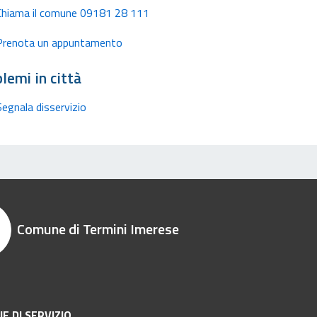
Chiama il comune 09181 28 111
Prenota un appuntamento
lemi in città
Segnala disservizio
Comune di Termini Imerese
E DI SERVIZIO