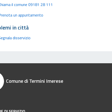
Chiama il comune 09181 28 111
Prenota un appuntamento
lemi in città
Segnala disservizio
Comune di Termini Imerese
E DI SERVIZIO