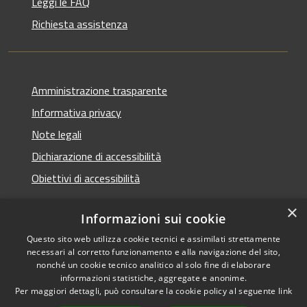
Leggi le FAQ
Richiesta assistenza
Amministrazione trasparente
Informativa privacy
Note legali
Dichiarazione di accessibilità
Obiettivi di accessibilità
×
Informazioni sui cookie
Questo sito web utilizza cookie tecnici e assimilati strettamente
RSS
Copyright © 2026 • Comune di
necessari al corretto funzionamento e alla navigazione del sito,
Accessibilità
Termini Imerese • Powered
nonché un cookie tecnico analitico al solo fine di elaborare
Privacy
Municipium
Accesso
informazioni statistiche, aggregate e anonime.
by
•
Per maggiori dettagli, può consultare la cookie policy al seguente
link
Cookie
redazione