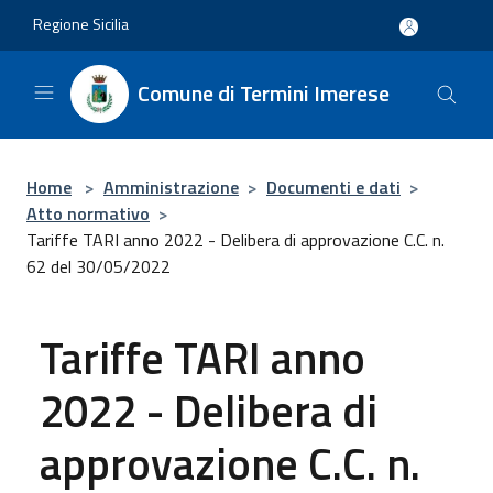
Salta al contenuto principale
Regione Sicilia
Comune di Termini Imerese
Home
>
Amministrazione
>
Documenti e dati
>
Atto normativo
>
Tariffe TARI anno 2022 - Delibera di approvazione C.C. n.
62 del 30/05/2022
Tariffe TARI anno
2022 - Delibera di
approvazione C.C. n.