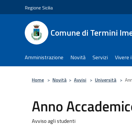
Salta al contenuto principale
Regione Sicilia
Comune di Termini Im
Amministrazione
Novità
Servizi
Vivere 
Home
>
Novità
>
Avvisi
>
Università
>
An
Anno Accademi
Avviso agli studenti