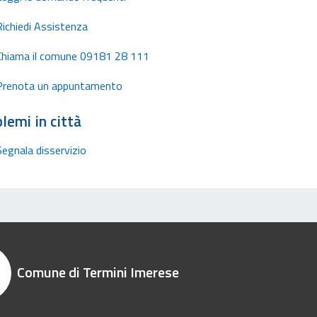
Richiedi Assistenza
Chiama il comune 09181 28 111
Prenota un appuntamento
lemi in città
Segnala disservizio
Comune di Termini Imerese