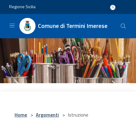
Salta al contenuto principale
Regione Sicilia
Comune di Termini Imerese
Home
>
Argomenti
>
Istruzione