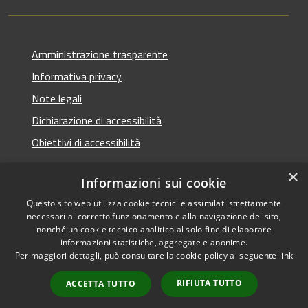
Amministrazione trasparente
Informativa privacy
Note legali
Dichiarazione di accessibilità
Obiettivi di accessibilità
×
Informazioni sui cookie
Questo sito web utilizza cookie tecnici e assimilati strettamente
RSS
Copyright © 2026 • Comune di
necessari al corretto funzionamento e alla navigazione del sito,
Accessibilità
Termini Imerese • Powered
nonché un cookie tecnico analitico al solo fine di elaborare
Privacy
Municipium
Accesso
informazioni statistiche, aggregate e anonime.
by
•
Per maggiori dettagli, può consultare la cookie policy al seguente
link
Cookie
redazione
Mappa del sito
RIFIUTA TUTTO
ACCETTA TUTTO
Webmail - Posta