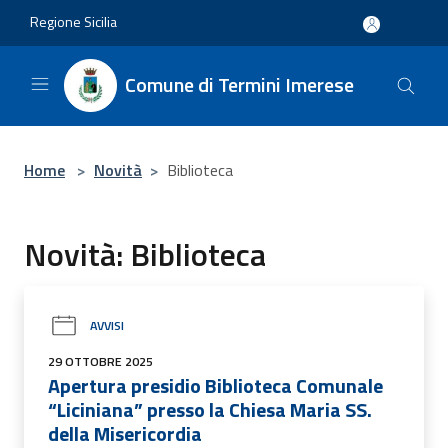
Salta al contenuto principale
Regione Sicilia
Comune di Termini Imerese
Home
>
Novità
>
Biblioteca
Novità: Biblioteca
AVVISI
29 OTTOBRE 2025
Apertura presidio Biblioteca Comunale
“Liciniana” presso la Chiesa Maria SS.
della Misericordia