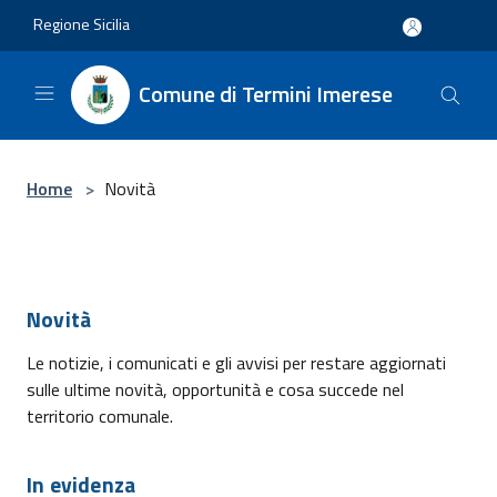
Salta al contenuto principale
Regione Sicilia
Comune di Termini Imerese
Home
>
Novità
Novità
Le notizie, i comunicati e gli avvisi per restare aggiornati
sulle ultime novità, opportunità e cosa succede nel
territorio comunale.
In evidenza