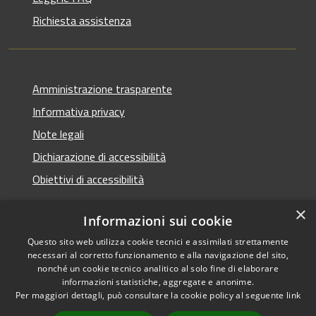
Richiesta assistenza
Amministrazione trasparente
Informativa privacy
Note legali
Dichiarazione di accessibilità
Obiettivi di accessibilità
×
Informazioni sui cookie
Questo sito web utilizza cookie tecnici e assimilati strettamente
RSS
Copyright © 2026 • Comune di
necessari al corretto funzionamento e alla navigazione del sito,
Accessibilità
Termini Imerese • Powered
nonché un cookie tecnico analitico al solo fine di elaborare
Privacy
Municipium
Accesso
informazioni statistiche, aggregate e anonime.
by
•
Per maggiori dettagli, può consultare la cookie policy al seguente
link
Cookie
redazione