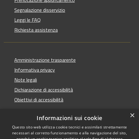
Segnalazione disservizio
Leggi le FAQ
Richiesta assistenza
Amministrazione trasparente
Informativa privacy
Note legali
Dichiarazione di accessibilità
Obiettivi di accessibilità
×
Informazioni sui cookie
Questo sito web utilizza cookie tecnici e assimilati strettamente
RSS
Copyright © 2026 • Comune di
necessari al corretto funzionamento e alla navigazione del sito,
Accessibilità
Termini Imerese • Powered
nonché un cookie tecnico analitico al solo fine di elaborare