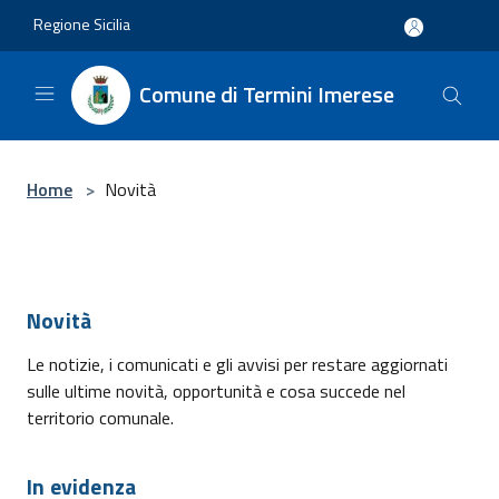
Salta al contenuto principale
Regione Sicilia
Comune di Termini Imerese
Home
>
Novità
Novità
Le notizie, i comunicati e gli avvisi per restare aggiornati
sulle ultime novità, opportunità e cosa succede nel
territorio comunale.
In evidenza