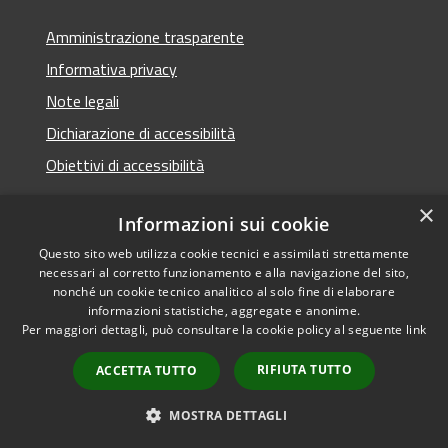
Amministrazione trasparente
Informativa privacy
Note legali
Dichiarazione di accessibilità
Obiettivi di accessibilità
×
Informazioni sui cookie
Questo sito web utilizza cookie tecnici e assimilati strettamente
RSS
Copyright © 2026 • Comune di
necessari al corretto funzionamento e alla navigazione del sito,
Accessibilità
Termini Imerese • Powered
nonché un cookie tecnico analitico al solo fine di elaborare
Privacy
Municipium
Accesso
informazioni statistiche, aggregate e anonime.
by
•
Per maggiori dettagli, può consultare la cookie policy al seguente
link
Cookie
redazione
Mappa del sito
RIFIUTA TUTTO
ACCETTA TUTTO
Webmail - Posta
elettronica comunale
MOSTRA DETTAGLI