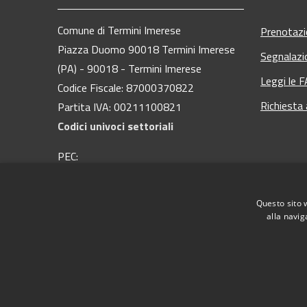
Comune di Termini Imerese
Prenotaz
Piazza Duomo 90018 Termini Imerese
Segnalazi
(PA) - 90018 - Termini Imerese
Leggi le 
Codice Fiscale: 87000370822
Richiesta
Partita IVA: 00211100821
Codici univoci settoriali
PEC:
protocollo@pec.comuneterminiimerese.pa.it
Centralino Unico: 09181 28 111
Questo sito 
alla navig
RSS
Accessibilità
Privacy
Cookie
Mappa del
Webmail - Posta elettronica comunale