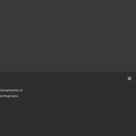
×
nzionamento e
nformazioni
Municipium
Accesso
e di Termini Imerese • Powered by
•
redazione