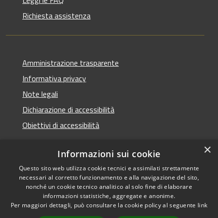
Richiesta assistenza
Amministrazione trasparente
Informativa privacy
Note legali
Dichiarazione di accessibilità
Obiettivi di accessibilità
×
Informazioni sui cookie
Questo sito web utilizza cookie tecnici e assimilati strettamente
RSS
Copyright © 2026 • Comune di
necessari al corretto funzionamento e alla navigazione del sito,
Accessibilità
Termini Imerese • Powered
nonché un cookie tecnico analitico al solo fine di elaborare
Privacy
Municipium
Accesso
informazioni statistiche, aggregate e anonime.
by
•
Per maggiori dettagli, può consultare la cookie policy al seguente
link
Cookie
redazione