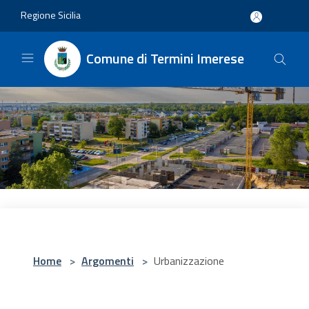
Salta al contenuto principale
Regione Sicilia
Comune di Termini Imerese
Home
>
Argomenti
>
Urbanizzazione