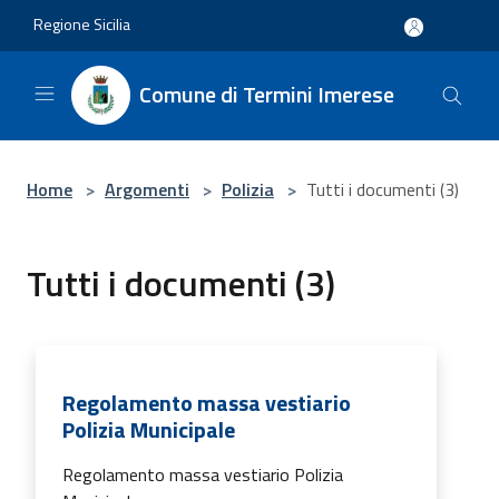
Salta al contenuto principale
Regione Sicilia
Comune di Termini Imerese
Home
>
Argomenti
>
Polizia
>
Tutti i documenti (3)
Tutti i documenti (3)
Regolamento massa vestiario
Polizia Municipale
Regolamento massa vestiario Polizia