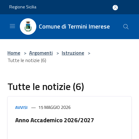
Salta al contenuto principale
Regione Sicilia
Comune di Termini Imerese
Home
>
Argomenti
>
Istruzione
>
Tutte le notizie (6)
Tutte le notizie (6)
AVVISI
15 MAGGIO 2026
Anno Accademico 2026/2027