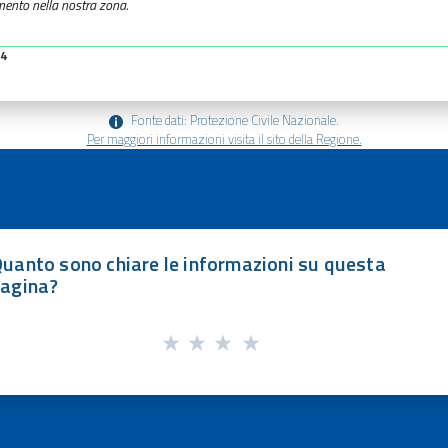
mento nella nostra zona.
34
Fonte dati: Protezione Civile Nazionale.
Per maggiori informazioni visita il sito della Regione.
uanto sono chiare le informazioni su questa
agina?