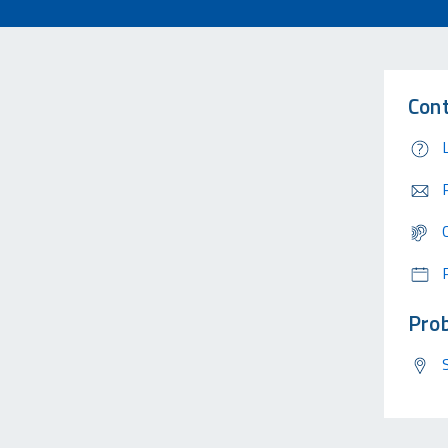
Cont
Prob