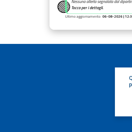
🟢
Nessuna allerta segnalata dal diparti
Tocca per i dettagli.
Ultimo aggiornamento:
06-08-2026 | 12:
Q
p