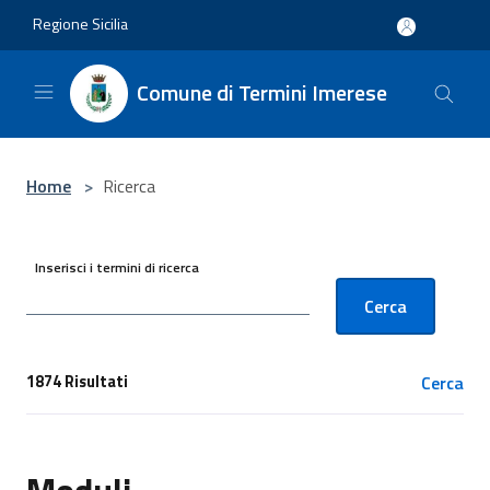
Salta al contenuto principale
Regione Sicilia
Comune di Termini Imerese
Home
>
Ricerca
Inserisci i termini di ricerca
Cerca
Cerca
1874 Risultati
[results] Risultati