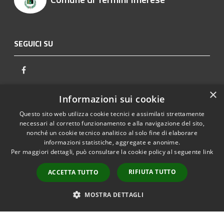
SEGUICI SU
Facebook
×
AMMINISTRAZIONE
Informazioni sui cookie
Questo sito web utilizza cookie tecnici e assimilati strettamente
Organi di Governo
necessari al corretto funzionamento e alla navigazione del sito,
Aree Amministrative
nonché un cookie tecnico analitico al solo fine di elaborare
informazioni statistiche, aggregate e anonime.
Uffici
Per maggiori dettagli, può consultare la cookie policy al seguente
link
Enti e fondazioni
RIFIUTA TUTTO
ACCETTA TUTTO
Politici
Personale Amministrativo
MOSTRA DETTAGLI
Documenti e dati