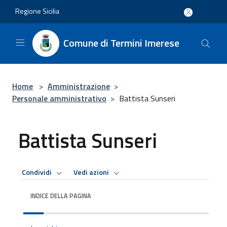
Salta al contenuto principale
Regione Sicilia
Comune di Termini Imerese
Home
>
Amministrazione
>
Personale amministrativo
>
Battista Sunseri
Battista Sunseri
Condividi
Vedi azioni
INDICE DELLA PAGINA