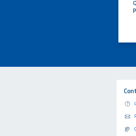
Q
p
Cont