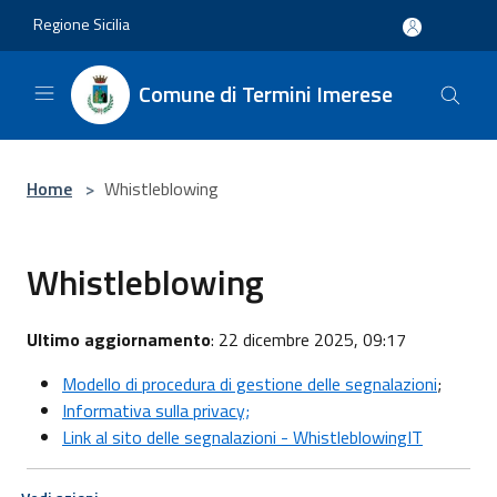
Salta al contenuto principale
Regione Sicilia
Comune di Termini Imerese
Home
>
Whistleblowing
Whistleblowing
Ultimo aggiornamento
: 22 dicembre 2025, 09:17
Modello di procedura di gestione delle segnalazioni
;
Informativa sulla privacy;
Link al sito delle segnalazioni - WhistleblowingIT