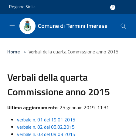
Salta al contenuto principale
Regione Sicilia
Comune di Termini Imerese
Home
>
Verbali della quarta Commissione anno 2015
Verbali della quarta
Commissione anno 2015
Ultimo aggiornamento
: 25 gennaio 2019, 11:31
verbale n. 01 del 19 01 2015
verbale n. 02 del 05.02.2015
verbale n. 03 del 09 03 2015