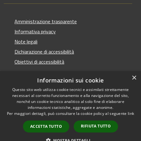
Amministrazione trasparente
Informativa privacy
Note legali
Dichiarazione di accessibilità
Obiettivi di accessibilità
×
Informazioni sui cookie
Questo sito web utilizza cookie tecnici e assimilati strettamente
RSS
Copyright © 2026 • Comune di
necessari al corretto funzionamento e alla navigazione del sito,
Accessibilità
Termini Imerese • Powered
nonché un cookie tecnico analitico al solo fine di elaborare
Privacy
Municipium
Accesso
informazioni statistiche, aggregate e anonime.
by
•
Per maggiori dettagli, può consultare la cookie policy al seguente
link
Cookie
redazione
Mappa del sito
RIFIUTA TUTTO
ACCETTA TUTTO
Webmail - Posta
elettronica comunale
MOSTRA DETTAGLI