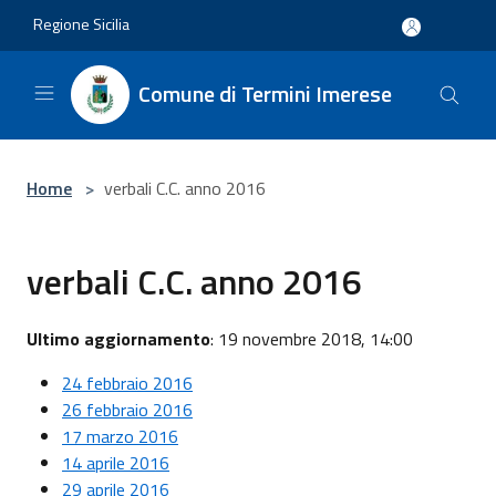
Salta al contenuto principale
Regione Sicilia
Comune di Termini Imerese
Home
>
verbali C.C. anno 2016
verbali C.C. anno 2016
Ultimo aggiornamento
: 19 novembre 2018, 14:00
24 febbraio 2016
26 febbraio 2016
17 marzo 2016
14 aprile 2016
29 aprile 2016