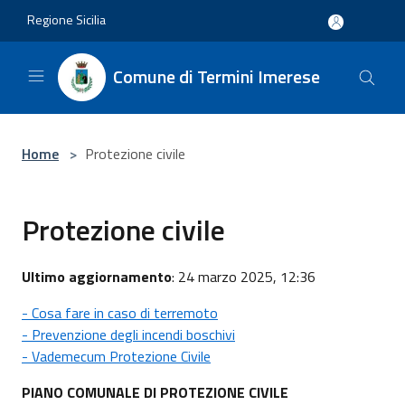
Salta al contenuto principale
Regione Sicilia
Comune di Termini Imerese
Home
>
Protezione civile
Protezione civile
Ultimo aggiornamento
: 24 marzo 2025, 12:36
- Cosa fare in caso di terremoto
- Prevenzione degli incendi boschivi
- Vademecum Protezione Civile
PIANO COMUNALE DI PROTEZIONE CIVILE