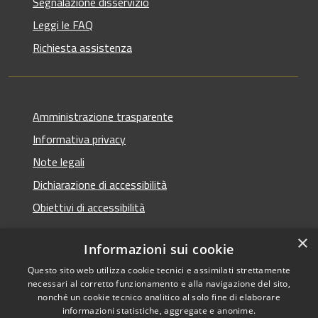
Segnalazione disservizio
Leggi le FAQ
Richiesta assistenza
Amministrazione trasparente
Informativa privacy
Note legali
Dichiarazione di accessibilità
Obiettivi di accessibilità
×
Informazioni sui cookie
Questo sito web utilizza cookie tecnici e assimilati strettamente
RSS
Copyright © 2026 • Comune di
necessari al corretto funzionamento e alla navigazione del sito,
Accessibilità
Termini Imerese • Powered
nonché un cookie tecnico analitico al solo fine di elaborare
Privacy
Municipium
Accesso
informazioni statistiche, aggregate e anonime.
by
•