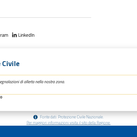
gram
LinkedIn
 Civile
egnalazioni di allerta nella nostra zona.
30
Fonte dati: Protezione Civile Nazionale.
Per maggiori informazioni visita il sito della Regione.