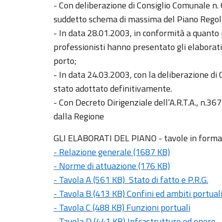
- Con deliberazione di Consiglio Comunale n. 
suddetto schema di massima del Piano Regola
- In data 28.01.2003, in conformità a quanto pr
professionisti hanno presentato gli elaborati
porto;
- In data 24.03.2003, con la deliberazione di 
stato adottato definitivamente.
- Con Decreto Dirigenziale dell’A.R.T.A., n.36
dalla Regione
GLI ELABORATI DEL PIANO - tavole in forma
- Relazione generale (1687 KB)
- Norme di attuazione (176 KB)
- Tavola A (561 KB) Stato di fatto e P.R.G.
- Tavola B (413 KB) Confini ed ambiti portual
- Tavola C (488 KB) Funzioni portuali
- Tavola D (441 KB) Infrastrutture ed opere