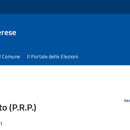
erese
il Comune
Il Portale delle Elezioni
Ved
o (P.R.P.)
21