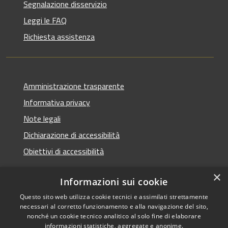
Segnalazione disservizio
Leggi le FAQ
Richiesta assistenza
Amministrazione trasparente
Informativa privacy
Note legali
Dichiarazione di accessibilità
Obiettivi di accessibilità
×
Informazioni sui cookie
Questo sito web utilizza cookie tecnici e assimilati strettamente
RSS
Copyright © 2026 • Comune di
necessari al corretto funzionamento e alla navigazione del sito,
Accessibilità
Termini Imerese • Powered
nonché un cookie tecnico analitico al solo fine di elaborare
Privacy
Municipium
Accesso
informazioni statistiche, aggregate e anonime.
by
•