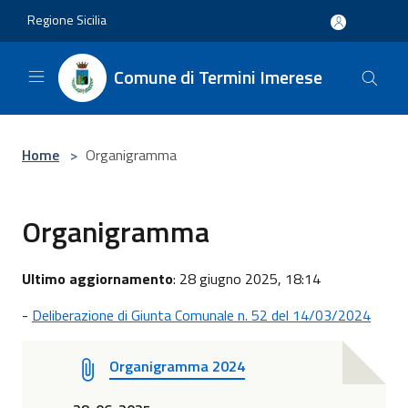
Salta al contenuto principale
Regione Sicilia
Comune di Termini Imerese
Home
>
Organigramma
Organigramma
Ultimo aggiornamento
: 28 giugno 2025, 18:14
-
Deliberazione di Giunta Comunale n. 52 del 14/03/2024
Organigramma 2024