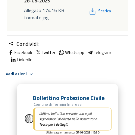
28-06-2025
PDF
Allegato 174.16 KB
Scarica
formato jpg
Condividi:
Facebook
Twitter
Whatsapp
Telegram
LinkedIn
Vedi azioni
Bollettino Protezione Civile
Comune di Termini Imerese
🟡
L’ultimo bollettino prevede una o più
segnalazioni di allerta nella nostra zona.
Tocca per i dettagli.
Ultimo aggiornamento:
05-08-2026 | 12:30