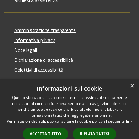
Richiesta assistenza
Amministrazione trasparente
Informativa privacy
Note legali
Dichiarazione di accessibilità
Obiettivi di accessibilità
×
Informazioni sui cookie
Questo sito web utilizza cookie tecnici e assimilati strettamente
RSS
Copyright © 2026 • Comune di
necessari al corretto funzionamento e alla navigazione del sito,
Accessibilità
Termini Imerese • Powered
nonché un cookie tecnico analitico al solo fine di elaborare
Privacy
Municipium
Accesso
informazioni statistiche, aggregate e anonime.
by
•
Per maggiori dettagli, può consultare la cookie policy al seguente
link
Cookie
redazione
Mappa del sito
RIFIUTA TUTTO
ACCETTA TUTTO