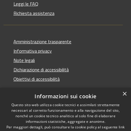
Leggi le FAQ
Richiesta assistenza
Amministrazione trasparente
Informativa privacy
Note legali
Dichiarazione di accessibilità
Obiettivi di accessibilità
×
Informazioni sui cookie
Questo sito web utilizza cookie tecnici e assimilati strettamente
RSS
Copyright © 2026 • Comune di
necessari al corretto funzionamento e alla navigazione del sito,
Accessibilità
Termini Imerese • Powered
nonché un cookie tecnico analitico al solo fine di elaborare
Privacy
Municipium
Accesso
informazioni statistiche, aggregate e anonime.
by
•
Per maggiori dettagli, può consultare la cookie policy al seguente
link
Cookie
redazione