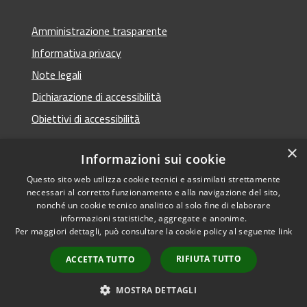
Amministrazione trasparente
Informativa privacy
Note legali
Dichiarazione di accessibilità
Obiettivi di accessibilità
×
Informazioni sui cookie
Questo sito web utilizza cookie tecnici e assimilati strettamente
RSS
Copyright © 2026 • Comune di
necessari al corretto funzionamento e alla navigazione del sito,
Accessibilità
Termini Imerese • Powered
nonché un cookie tecnico analitico al solo fine di elaborare
Privacy
Municipium
Accesso
informazioni statistiche, aggregate e anonime.
by
•
Per maggiori dettagli, può consultare la cookie policy al seguente
link
Cookie
redazione
Mappa del sito
RIFIUTA TUTTO
ACCETTA TUTTO
Webmail - Posta
elettronica comunale
MOSTRA DETTAGLI