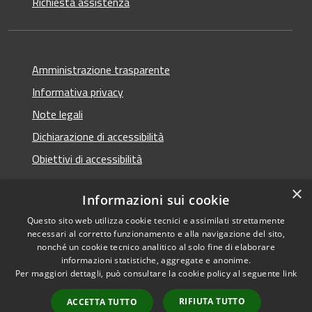
Richiesta assistenza
Amministrazione trasparente
Informativa privacy
Note legali
Dichiarazione di accessibilità
Obiettivi di accessibilità
×
Informazioni sui cookie
Questo sito web utilizza cookie tecnici e assimilati strettamente
RSS
Copyright © 2026 • Comune di
necessari al corretto funzionamento e alla navigazione del sito,
Accessibilità
Termini Imerese • Powered
nonché un cookie tecnico analitico al solo fine di elaborare
Privacy
Municipium
Accesso
informazioni statistiche, aggregate e anonime.
by
•
Per maggiori dettagli, può consultare la cookie policy al seguente
link
Cookie
redazione
Mappa del sito
RIFIUTA TUTTO
ACCETTA TUTTO