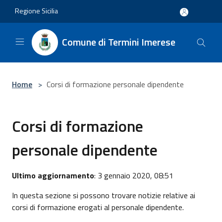
Salta al contenuto principale
Regione Sicilia
Comune di Termini Imerese
Home
>
Corsi di formazione personale dipendente
Corsi di formazione
personale dipendente
Ultimo aggiornamento
: 3 gennaio 2020, 08:51
In questa sezione si possono trovare notizie relative ai
corsi di formazione erogati al personale dipendente.