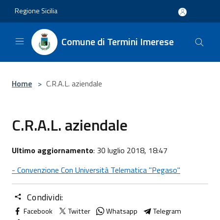
Salta al contenuto principale
Regione Sicilia
Comune di Termini Imerese
Home
>
C.R.A.L. aziendale
C.R.A.L. aziendale
Ultimo aggiornamento
: 30 luglio 2018, 18:47
- Convenzione Con Università Telematica "Pegaso"
Condividi:
Facebook
Twitter
Whatsapp
Telegram