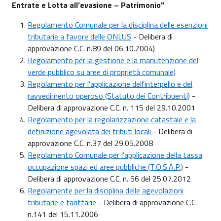
Entrate e Lotta all’evasione – Patrimonio
"
Regolamento Comunale per la disciplina delle esenzioni
tributarie a favore delle ONLUS
- Delibera di
approvazione C.C. n.89 del 06.10.2004)
Re
golamento per la gestione e la manutenzione del
verde pubblico su aree di proprietà comunale)
Regolamento per l'applicazione dell'interpello e del
ravvedimento operoso (Statuto dei Contribuenti)
-
Delibera di approvazione C.C. n. 115 del 29.10.2001
R
egolamento per la regolarizzazione catastale e la
definizione agevolata dei tributi locali
- Delibera di
approvazione C.C. n.37 del 29.05.2008
Regolamento Comunale per l'applicazione della tassa
occupazione spazi ed aree pubbliche (T.O.S.A.P.)
-
Delibera di approvazione C.C. n. 56 del 25.07.2012
Regolamente per la disciplina delle agevolazioni
tributarie e tariffarie
- Delibera di approvazione C.C.
n.141 del 15.11.2006