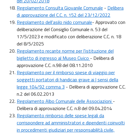
del 20/02/2018
Regolamento Consulta Giovanile Comunale
-
Delibera
di approvazione del C.C. n. 152 del 23/12/2022
Regolamento dell'asilo nido comunale
- Approvato con
deliberazione del Consiglio Comunale n. 53 del
17/5/2023 e modificato con deliberazione C.C. n. 18
del 8/5/2025
R
egolamento recante norme per l'istituzione del
biglietto di ingresso al Museo Civico
- Delibera di
approvazione C.C. n.98 del 08.11.2010
Regolamento per il rimborso spese di viaggio per
soggetti portatori di handicap grave ai | sensi della
legge 104/92 comma 3
- Delibera di approvazione C.C.
n.2 del 06.02.2013
Regolamento Albo Comunale delle Associazioni
-
Delibera di approvazione C.C. n.8 del 09.04.2014
Regolamento rimborso delle spese legali da
corrispondere ad amministratori e dipendenti coinvolti
in procedimenti giudiziari per responsabilità civile,