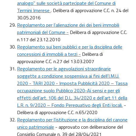
analogo" sulle società partecipate del Comune di
Termini Imerese
. Delibera di approvazione C.C. n. 24 del
30.05.2016
Regolamento per l'alienazione dei dei beni immobili
patrimoniali del Comune
-
Delibera di approvazione C.C.
n.117 del 23.12.2010
Regolamento sui beni pubblici e per la disciplina delle
concessioni di immobili a terzi
-
Delibera di
approvazione C.C. n.27 del 13.03.2007
Regolamento per le agevolazioni straordinarie
soggette a condizione sospensiva ai fini dell’I.M.U.
2020 - TARI 2020 - Imposta Pubblicità 2020 – Tassa
occupazione suolo Pubblico 2020-Ai sensi e per gli
effetti dell’art. 106 del D.L. 34/2020 e dell’art.11 della
L.R. n. 9/2020 – Fondo Perequativo degli Enti locali.
-
Delibera di approvazione C.C. n.65/2020
Regolamento per l'istituzione e la disciplina del canone
unico patrimoniale
- approvato con deliberazione del
Consiglio Comunale n. 39 del 28/04/2021