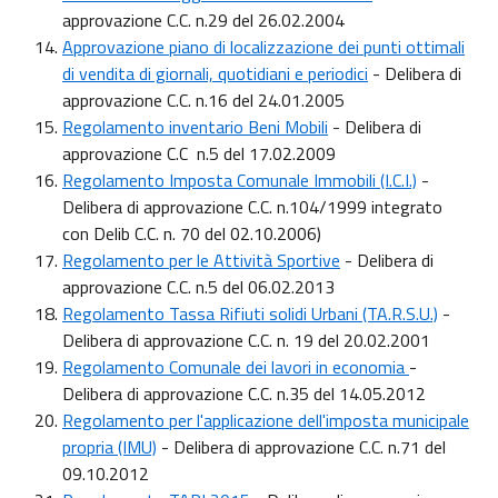
approvazione C.C. n.29 del 26.02.2004
Approvazione piano di localizzazione dei punti ottimali
di vendita di giornali, quotidiani e periodici
- Delibera di
approvazione C.C. n.16 del 24.01.2005
Regolamento inventario Beni Mobili
- Delibera di
approvazione C.C n.5 del 17.02.2009
Regolamento Imposta Comunale Immobili (I.C.I.)
-
Delibera di approvazione C.C. n.104/1999 integrato
con Delib C.C. n. 70 del 02.10.2006)
Regolamento per le Attività Sportive
- Delibera di
approvazione C.C. n.5 del 06.02.2013
Regolamento Tassa Rifiuti solidi Urbani (TA.R.S.U.)
-
Delibera di approvazione C.C. n. 19 del 20.02.2001
Regolamento Comunale dei lavori in economia
-
Delibera di approvazione C.C. n.35 del 14.05.2012
Regolamento per l'applicazione dell'imposta municipale
propria (IMU)
- Delibera di approvazione C.C. n.71 del
09.10.2012