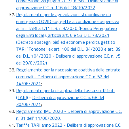
conversione 28 giugno 2019, n. 58 - Deliberazione di
approvazione C.C. n. 116 del 18/10/2022
R
egolamento per le agevolazioni straordinarie da
emergenza COVID soggette a condizione sospensiva
ai fini TARI art.11 L.R. n.9/2020 (Fondo Perequativo
degli Enti locali), articoli art. 6 e 53 D.L. 73/2021
(Decreto sostegni bis) ed economie perdita gettito
TARI “Fondone” ex art. 106 del D.L. 34/2020 e art. 39
del D.L. 104/2020 - Delibera di approvazione C.C. n. 75
del 29/07/2021
Regolamento per la riscossione coattiva delle entrate
comunali - Delibera di approvazione C.C. n. 52 del
14/06/2021
;
Regolamento per la disciplina della Tassa sui Rifiuti
(TARI)
-
Delibera di approvazione C.C. n. 68 del
30/06/2021
;
Regolamento IMU 2020 - Delibera di approvazione C.C.
n. 31 dell' 11/06/2020.
Tariffe TARI anno 2022 - Delibera di approvazione C.C.