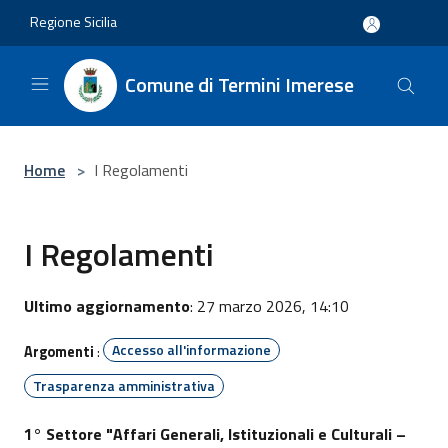
Salta al contenuto principale
Regione Sicilia
Comune di Termini Imerese
Home
>
I Regolamenti
I Regolamenti
Ultimo aggiornamento
: 27 marzo 2026, 14:10
Accesso all'informazione
Argomenti
:
Trasparenza amministrativa
1° Settore "Affari Generali, Istituzionali e Culturali –