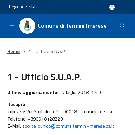
Salta al contenuto principale
Regione Sicilia
Comune di Termini Imerese
Home
>
1 - Ufficio S.U.A.P.
1 - Ufficio S.U.A.P.
Ultimo aggiornamento
: 27 luglio 2018, 17:26
Recapiti
Indirizzo: Via Garibaldi n. 2 - 90018 - Termini Imerese
Telefono: +390918128229
E-Mail:
sportellounico@comune.termini-imerese.pa.it