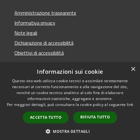
Amministrazione trasparente
Informativa privacy
Note legali
Dichiarazione di accessibilità
Obiettivi di accessibilità
×
Informazioni sui cookie
Questo sito web utilizza cookie tecnici e assimilati strettamente
RSS
Copyright © 2026 • Comune di
necessari al corretto funzionamento e alla navigazione del sito,
Accessibilità
Termini Imerese • Powered
nonché un cookie tecnico analitico al solo fine di elaborare
Privacy
Municipium
Accesso
informazioni statistiche, aggregate e anonime.
by
•
Per maggiori dettagli, può consultare la cookie policy al seguente
link
Cookie
redazione
Mappa del sito
RIFIUTA TUTTO
ACCETTA TUTTO
Webmail - Posta
elettronica comunale
MOSTRA DETTAGLI