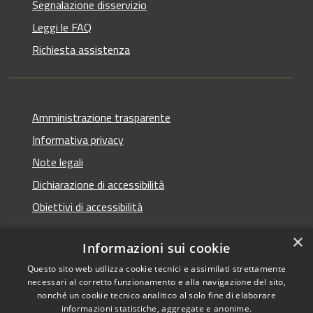
Segnalazione disservizio
Leggi le FAQ
Richiesta assistenza
Amministrazione trasparente
Informativa privacy
Note legali
Dichiarazione di accessibilità
Obiettivi di accessibilità
×
Informazioni sui cookie
Questo sito web utilizza cookie tecnici e assimilati strettamente
RSS
Copyright © 2026 • Comune di
necessari al corretto funzionamento e alla navigazione del sito,
Accessibilità
Termini Imerese • Powered
nonché un cookie tecnico analitico al solo fine di elaborare
Privacy
Municipium
Accesso
informazioni statistiche, aggregate e anonime.
by
•