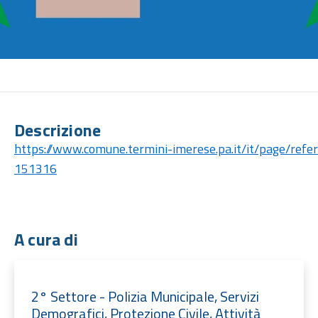
Descrizione
https://www.comune.termini-imerese.pa.it/it/page/ref
151316
A cura di
2° Settore - Polizia Municipale, Servizi
Demografici, Protezione Civile, Attività