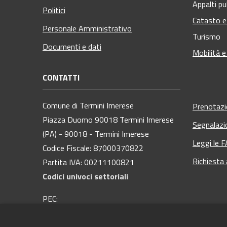
Appalti pu
Politici
Catasto e
Personale Amministrativo
Turismo
Documenti e dati
Mobilità e
CONTATTI
Comune di Termini Imerese
Prenotaz
Piazza Duomo 90018 Termini Imerese
Segnalazi
(PA) - 90018 - Termini Imerese
Leggi le 
Codice Fiscale: 87000370822
Richiesta
Partita IVA: 00211100821
Codici univoci settoriali
PEC:
protocollo@pec.comuneterminiimerese.pa.it
Centralino Unico: 09181 28 111