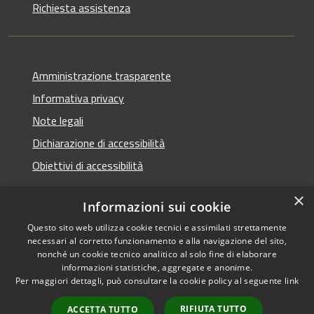
Richiesta assistenza
Amministrazione trasparente
Informativa privacy
Note legali
Dichiarazione di accessibilità
Obiettivi di accessibilità
×
Informazioni sui cookie
Questo sito web utilizza cookie tecnici e assimilati strettamente
RSS
Copyright © 2026 • Comune di
necessari al corretto funzionamento e alla navigazione del sito,
Accessibilità
Termini Imerese • Powered
nonché un cookie tecnico analitico al solo fine di elaborare
informazioni statistiche, aggregate e anonime.
Privacy
Municipium
Accesso
by
•
Per maggiori dettagli, può consultare la cookie policy al seguente
link
Cookie
redazione
Mappa del sito
RIFIUTA TUTTO
ACCETTA TUTTO