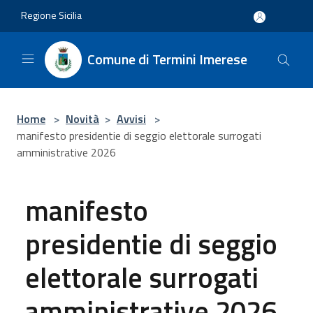
Salta al contenuto principale
Regione Sicilia
Comune di Termini Imerese
Home
>
Novità
>
Avvisi
>
manifesto presidentie di seggio elettorale surrogati
amministrative 2026
manifesto
presidentie di seggio
elettorale surrogati
amministrative 2026