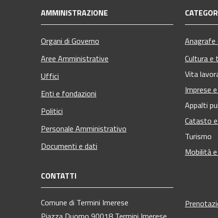
AMMINISTRAZIONE
CATEGORI
Organi di Governo
Anagrafe e
Aree Amministrative
Cultura e 
Vita lavor
Uffici
Imprese 
Enti e fondazioni
Appalti pu
Politici
Catasto e
Personale Amministrativo
Turismo
Documenti e dati
Mobilità e
CONTATTI
Comune di Termini Imerese
Prenotaz
Piazza Duomo 90018 Termini Imerese