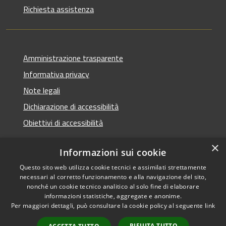
Richiesta assistenza
Amministrazione trasparente
Informativa privacy
Note legali
Dichiarazione di accessibilità
Obiettivi di accessibilità
×
Informazioni sui cookie
Questo sito web utilizza cookie tecnici e assimilati strettamente
RSS
Copyright © 2026 • Comune di
necessari al corretto funzionamento e alla navigazione del sito,
Accessibilità
Termini Imerese • Powered
nonché un cookie tecnico analitico al solo fine di elaborare
Privacy
Municipium
Accesso
informazioni statistiche, aggregate e anonime.
by
•
Per maggiori dettagli, può consultare la cookie policy al seguente
link
Cookie
redazione
Mappa del sito
RIFIUTA TUTTO