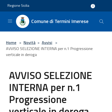
Salta al contenuto principale
Regione Sicilia
Comune di Termini Imerese
Home
>
Novità
>
Avvisi
>
AVVISO SELEZIONE INTERNA per n.1 Progressione
verticale in deroga
AVVISO SELEZIONE
INTERNA per n.1
Progressione
verticale in deroga