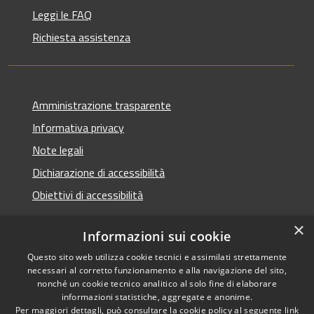
Leggi le FAQ
Richiesta assistenza
Amministrazione trasparente
Informativa privacy
Note legali
Dichiarazione di accessibilità
Obiettivi di accessibilità
×
Informazioni sui cookie
Questo sito web utilizza cookie tecnici e assimilati strettamente
RSS
Copyright © 2026 • Comune di
necessari al corretto funzionamento e alla navigazione del sito,
Accessibilità
Termini Imerese • Powered
nonché un cookie tecnico analitico al solo fine di elaborare
Privacy
Municipium
Accesso
informazioni statistiche, aggregate e anonime.
by
•
Per maggiori dettagli, può consultare la cookie policy al seguente
link