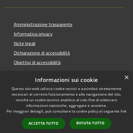
Amministrazione trasparente
Informativa privacy
Note legali
Dichiarazione di accessibilità
Obiettivi di accessibilità
×
Informazioni sui cookie
Questo sito web utilizza cookie tecnici e assimilati strettamente
RSS
Copyright © 2026 • Comune di
necessari al corretto funzionamento e alla navigazione del sito,
Accessibilità
Termini Imerese • Powered
nonché un cookie tecnico analitico al solo fine di elaborare
Privacy
Municipium
Accesso
informazioni statistiche, aggregate e anonime.
by
•
Per maggiori dettagli, può consultare la cookie policy al seguente
link
Cookie
redazione
Mappa del sito
RIFIUTA TUTTO
ACCETTA TUTTO
Webmail - Posta