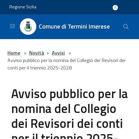
Salta al contenuto principale
Regione Sicilia
Comune di Termini Imerese
Home
>
Novità
>
Avvisi
>
Avviso pubblico per la nomina del Collegio dei Revisori dei
conti per il triennio 2025-2028
Avviso pubblico per la
nomina del Collegio
dei Revisori dei conti
per il triennio 2025-