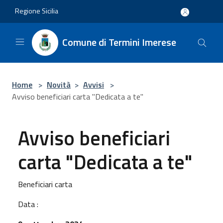
Salta al contenuto principale
Regione Sicilia
Comune di Termini Imerese
Home
>
Novità
>
Avvisi
>
Avviso beneficiari carta "Dedicata a te"
Avviso beneficiari
carta "Dedicata a te"
Beneficiari carta
Data :