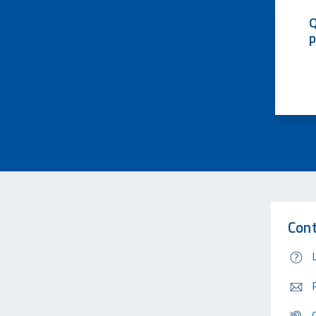
Q
p
Cont