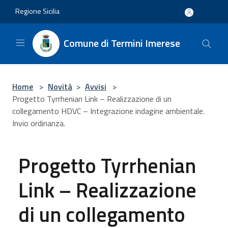
Salta al contenuto principale
Regione Sicilia
Comune di Termini Imerese
Home
>
Novità
>
Avvisi
>
Progetto Tyrrhenian Link – Realizzazione di un
collegamento HDVC – Integrazione indagine ambientale.
Invio ordinanza.
Progetto Tyrrhenian
Link – Realizzazione
di un collegamento