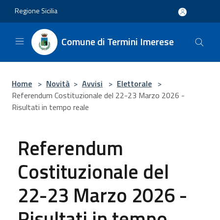
Salta al contenuto principale
Regione Sicilia
Comune di Termini Imerese
Home
>
Novità
>
Avvisi
>
Elettorale
>
Referendum Costituzionale del 22-23 Marzo 2026 -
Risultati in tempo reale
Referendum
Costituzionale del
22-23 Marzo 2026 -
Risultati in tempo