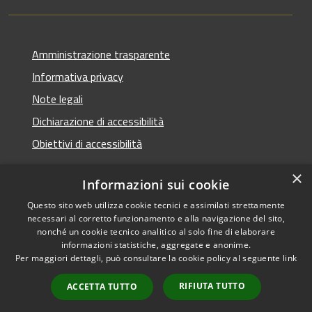
Amministrazione trasparente
Informativa privacy
Note legali
Dichiarazione di accessibilità
Obiettivi di accessibilità
×
Informazioni sui cookie
Questo sito web utilizza cookie tecnici e assimilati strettamente
RSS
Copyright © 2026 • Comune di
necessari al corretto funzionamento e alla navigazione del sito,
Accessibilità
Termini Imerese • Powered
nonché un cookie tecnico analitico al solo fine di elaborare
Privacy
Municipium
Accesso
informazioni statistiche, aggregate e anonime.
by
•
Per maggiori dettagli, può consultare la cookie policy al seguente
link
Cookie
redazione
Mappa del sito
RIFIUTA TUTTO
ACCETTA TUTTO
Webmail - Posta