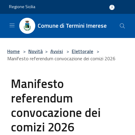
Salta al contenuto principale
Regione Sicilia
Comune di Termini Imerese
Home
>
Novità
>
Avvisi
>
Elettorale
>
Manifesto referendum convocazione dei comizi 2026
Manifesto
referendum
convocazione dei
comizi 2026