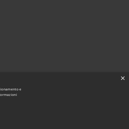
×
nzionamento e
nformazioni
Municipium
Accesso
e di Termini Imerese • Powered by
•
redazione