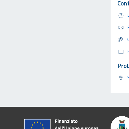
Cont
Prob