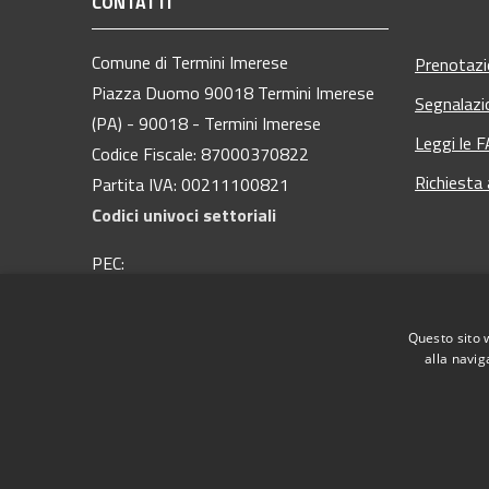
CONTATTI
Comune di Termini Imerese
Prenotaz
Piazza Duomo 90018 Termini Imerese
Segnalazi
(PA) - 90018 - Termini Imerese
Leggi le 
Codice Fiscale: 87000370822
Richiesta
Partita IVA: 00211100821
Codici univoci settoriali
PEC:
protocollo@pec.comuneterminiimerese.pa.it
Centralino Unico: 09181 28 111
Questo sito 
alla navig
RSS
Accessibilità
Privacy
Cookie
Mappa del
Webmail - Posta elettronica comunale