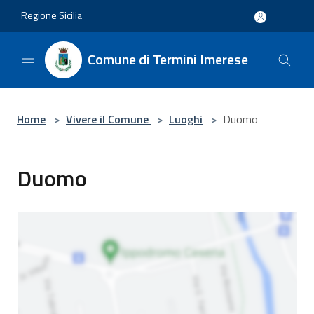
Salta al contenuto principale
Regione Sicilia
Comune di Termini Imerese
Home
>
Vivere il Comune
>
Luoghi
>
Duomo
Duomo