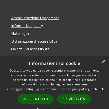
Amministrazione trasparente
Informativa privacy
Note legali
Dichiarazione di accessibilità
Obiettivi di accessibilità
×
Informazioni sui cookie
Questo sito web utilizza cookie tecnici e assimilati strettamente
RSS
Copyright © 2026 • Comune di
necessari al corretto funzionamento e alla navigazione del sito,
Accessibilità
Termini Imerese • Powered
nonché un cookie tecnico analitico al solo fine di elaborare
Privacy
Municipium
Accesso
informazioni statistiche, aggregate e anonime.
by
•
Per maggiori dettagli, può consultare la cookie policy al seguente
link
Cookie
redazione
Mappa del sito
RIFIUTA TUTTO
ACCETTA TUTTO
Webmail - Posta
elettronica comunale